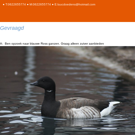
● T:0622655774 ● M:0622655774 ● E:luucdoedens@hotmail.com
Gevraagd
A: Ben opzoek naar blauwe Ross ganzen. Graag alleen zuiver aanbieden