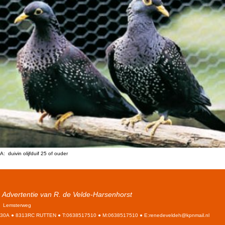
A: duivin olijfduif 25 of ouder
Advertentie van R. de Velde-Harsenhorst
Lemsterweg
30A ● 8313RC RUTTEN ● T:0638517510 ● M:0638517510 ● E:renedeveldeh@kpnmail.nl