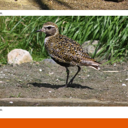
A:
A: