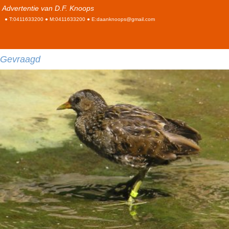
Advertentie van D.F. Knoops
● T:0411633200 ● M:0411633200 ● E:daanknoops@gmail.com
Gevraagd