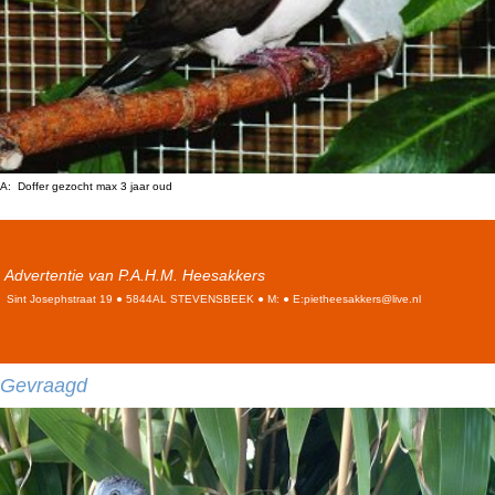
A: Doffer gezocht max 3 jaar oud
Advertentie van P.A.H.M. Heesakkers
Sint Josephstraat 19 ● 5844AL STEVENSBEEK ● M: ● E:pietheesakkers@live.nl
Gevraagd