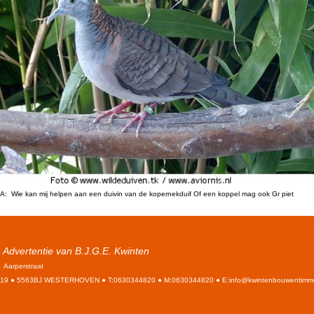
A: Wie kan mij helpen aan een duivin van de kopernekduif Of een koppel mag ook Gr piet
Advertentie van B.J.G.E. Kwinten
Aarperstraat
19 ● 5563BJ WESTERHOVEN ● T:0630344820 ● M:0630344820 ● E:info@kwintenbouwentimme