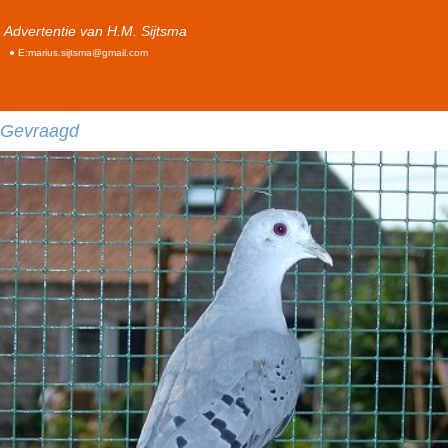
Advertentie van H.M. Sijtsma
● E:marius.sijtsma@gmail.com
Gevraagd