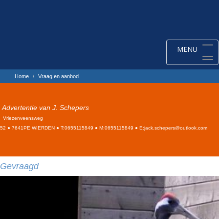
Toggle
MENU
navigation
Home
Vraag en aanbod
Advertentie van J. Schepers
Vriezenveensweg
52 ● 7641PE WIERDEN ● T:0655115849 ● M:0655115849 ● E:jack.schepers@outlook.com
Gevraagd