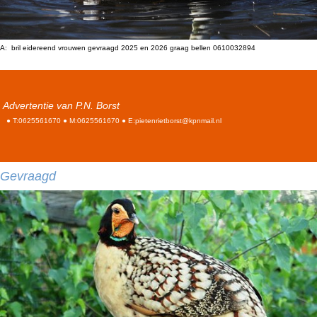
A: bril eidereend vrouwen gevraagd 2025 en 2026 graag bellen 0610032894
Advertentie van P.N. Borst
● T:0625561670 ● M:0625561670 ● E:pietenrietborst@kpnmail.nl
Gevraagd