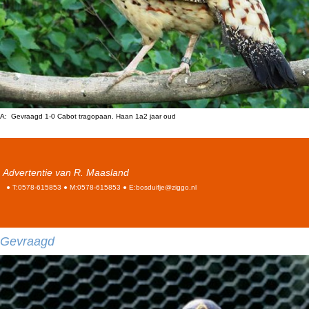
A: Gevraagd 1-0 Cabot tragopaan. Haan 1a2 jaar oud
Advertentie van R. Maasland
● T:0578-615853 ● M:0578-615853 ● E:bosduifje@ziggo.nl
Gevraagd