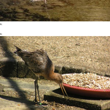
A:
A: