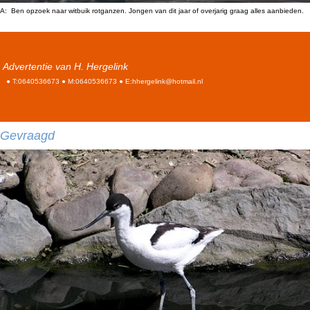
A: Ben opzoek naar witbuik rotganzen. Jongen van dit jaar of overjarig graag alles aanbieden.
Advertentie van H. Hergelink
● T:0640536673 ● M:0640536673 ● E:hhergelink@hotmail.nl
Gevraagd