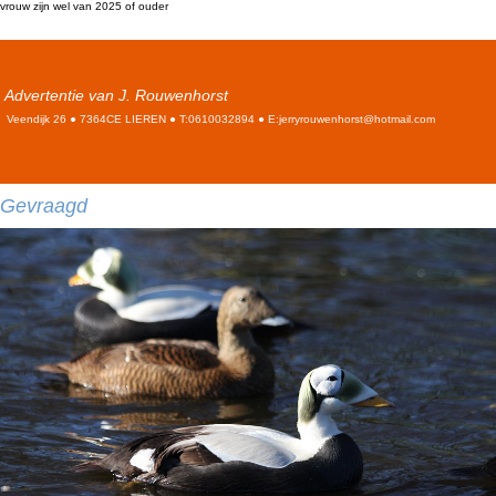
vrouw zijn wel van 2025 of ouder
Advertentie van J. Rouwenhorst
Veendijk 26 ● 7364CE LIEREN ● T:0610032894 ● E:jerryrouwenhorst@hotmail.com
Gevraagd