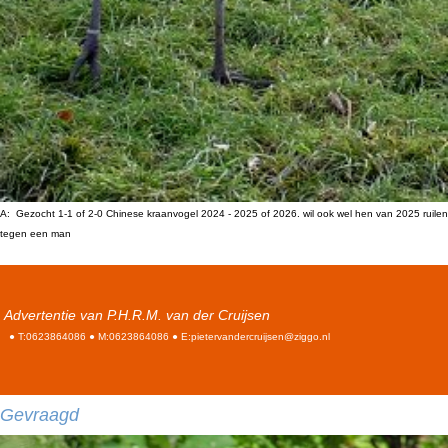
A: Gezocht 1-1 of 2-0 Chinese kraanvogel 2024 - 2025 of 2026. wil ook wel hen van 2025 ruilen
tegen een man
Advertentie van P.H.R.M. van der Cruijsen
● T:0623864086 ● M:0623864086 ● E:pietervandercruijsen@ziggo.nl
Gevraagd