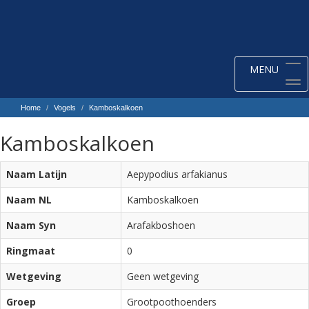
Toggle
MENU
navigation
Home
Vogels
Kamboskalkoen
Kamboskalkoen
Naam Latijn
Aepypodius arfakianus
Naam NL
Kamboskalkoen
Naam Syn
Arafakboshoen
Ringmaat
0
Wetgeving
Geen wetgeving
Groep
Grootpoothoenders