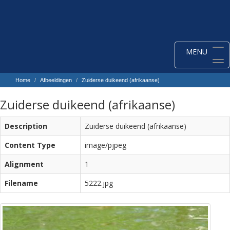
Toggle
MENU
navigation
Home
Afbeeldingen
Zuiderse duikeend (afrikaanse)
Zuiderse duikeend (afrikaanse)
Description
Zuiderse duikeend (afrikaanse)
Content Type
image/pjpeg
Alignment
1
Filename
5222.jpg