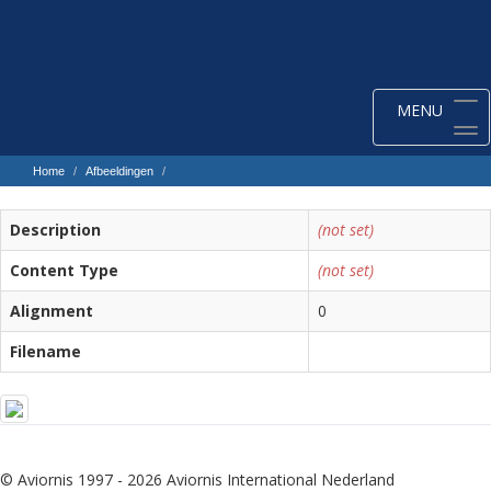
Toggle
MENU
navigation
Home
Afbeeldingen
Description
(not set)
Content Type
(not set)
Alignment
0
Filename
© Aviornis 1997 - 2026 Aviornis International Nederland