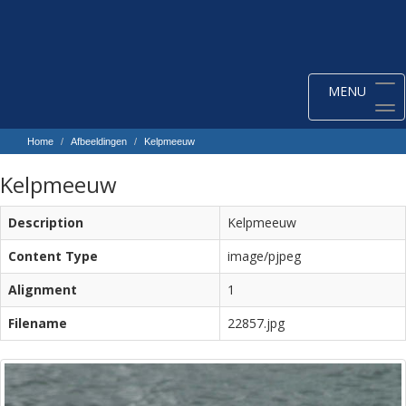
Toggle
MENU
navigation
Home
Afbeeldingen
Kelpmeeuw
Kelpmeeuw
Description
Kelpmeeuw
Content Type
image/pjpeg
Alignment
1
Filename
22857.jpg