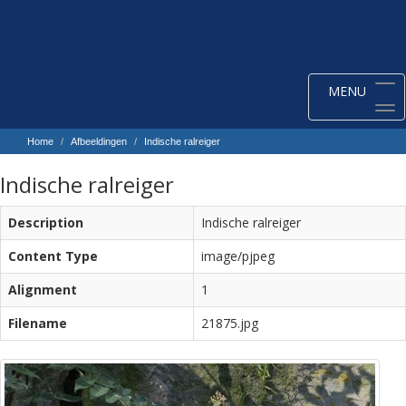
Toggle
MENU
navigation
Home
Afbeeldingen
Indische ralreiger
Indische ralreiger
Description
Indische ralreiger
Content Type
image/pjpeg
Alignment
1
Filename
21875.jpg