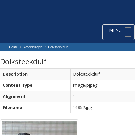
Toggle
MENU
navigation
Home
Afbeeldingen
Dolksteekduif
Dolksteekduif
Description
Dolksteekduif
Content Type
image/pjpeg
Alignment
1
Filename
16852.jpg