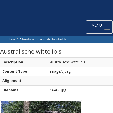
Toggle
MENU
navigation
Home
Afbeeldingen
Australische witte ibis
Australische witte ibis
Description
Australische witte ibis
Content Type
image/pjpeg
Alignment
1
Filename
16406.jpg