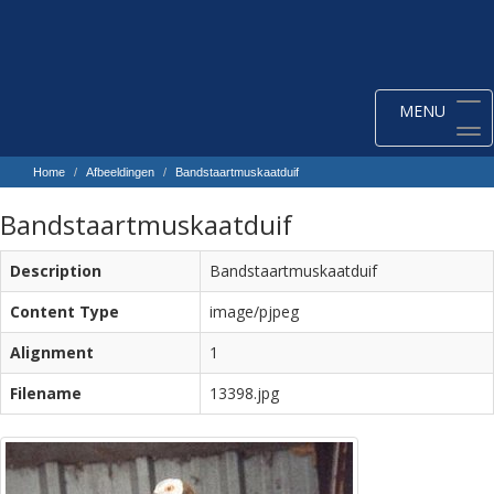
Toggle
MENU
navigation
Home
Afbeeldingen
Bandstaartmuskaatduif
Bandstaartmuskaatduif
Description
Bandstaartmuskaatduif
Content Type
image/pjpeg
Alignment
1
Filename
13398.jpg